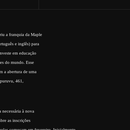
iu a franquia da Maple
rtuguês e inglês) para
 investe em educação
res do mundo. Esse
m a abertura de uma
puruvu, 461,
a necessária à nova
bre as inscrições
 aulas começam em fevereiro. Inicialmente