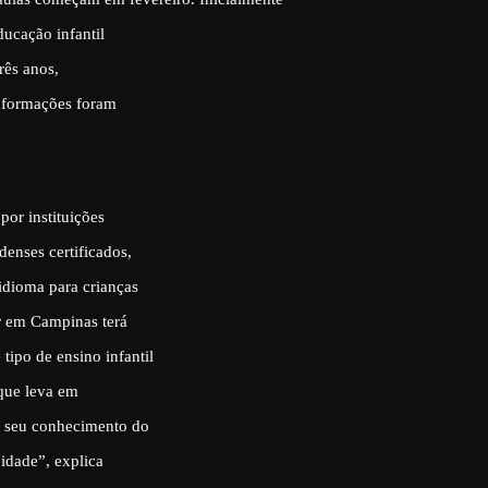
ducação infantil
rês anos,
informações foram
or instituições
denses certificados,
idioma para crianças
r em Campinas terá
ipo de ensino infantil
 que leva em
o seu conhecimento do
 idade”, explica