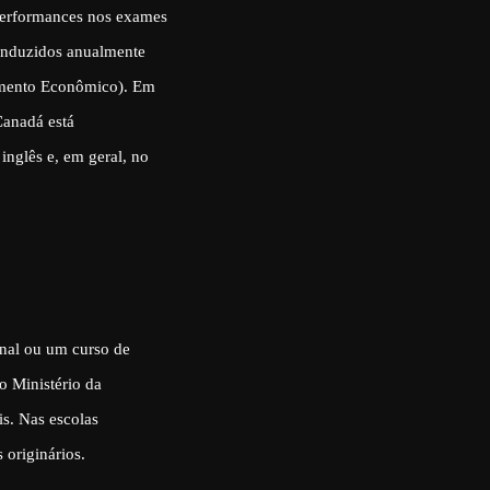
performances nos exames
conduzidos anualmente
imento Econômico). Em
Canadá está
inglês e, em geral, no
onal ou um curso de
o Ministério da
is. Nas escolas
 originários.