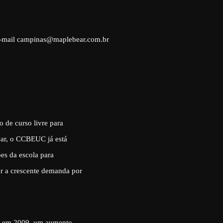
 e-mail campinas@maplebear.com.br
 de curso livre para
Bear, o CCBEUC já está
ões da escola para
r a crescente demanda por
89 em 2009, um aumento