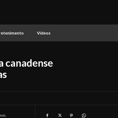
retenimento
Vídeos
la canadense
as
min.