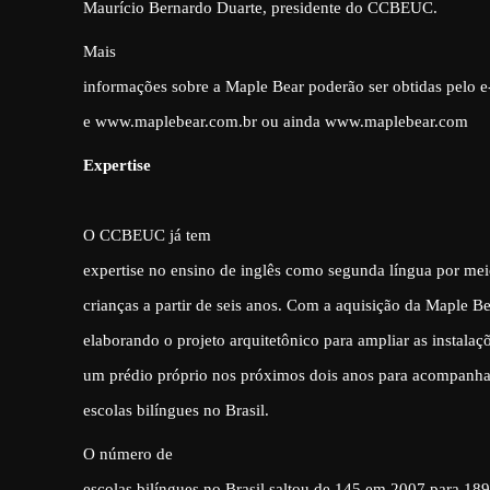
Maurício Bernardo Duarte, presidente do CCBEUC.
Mais
informações sobre a Maple Bear poderão ser obtidas pelo
e www.maplebear.com.br ou ainda www.maplebear.com
Expertise
O CCBEUC já tem
expertise no ensino de inglês como segunda língua por meio
crianças a partir de seis anos. Com a aquisição da Maple 
elaborando o projeto arquitetônico para ampliar as instalaç
um prédio próprio nos próximos dois anos para acompanha
escolas bilíngues no Brasil.
O número de
escolas bilíngues no Brasil saltou de 145 em 2007 para 1