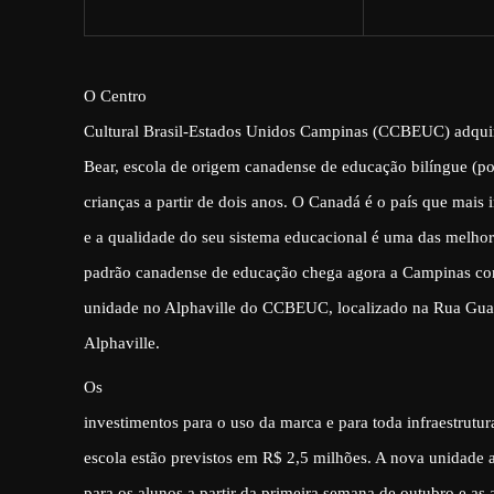
O Centro
Cultural Brasil-Estados Unidos Campinas (CCBEUC) adquir
Bear, escola de origem canadense de educação bilíngue (po
crianças a partir de dois anos. O Canadá é o país que mais
e a qualidade do seu sistema educacional é uma das melho
padrão canadense de educação chega agora a Campinas co
unidade no Alphaville do CCBEUC, localizado na Rua Gua
Alphaville.
Os
investimentos para o uso da marca e para toda infraestrutur
escola estão previstos em R$ 2,5 milhões. A nova unidade a
para os alunos a partir da primeira semana de outubro e as