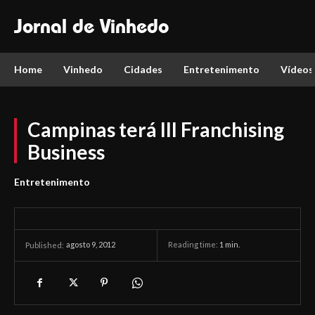
Jornal de Vinhedo
Home
Vinhedo
Cidades
Entretenimento
Vídeos
Campinas terá III Franchising
Business
Entretenimento
agosto 9, 2012
Reading time:
1
min.
Published: