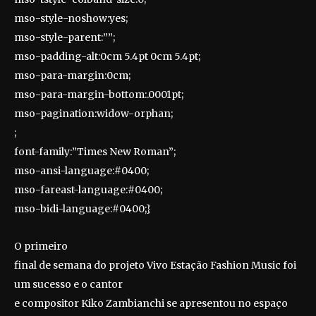
mso-style-noshow:yes;
mso-style-parent:””;
mso-padding-alt:0cm 5.4pt 0cm 5.4pt;
mso-para-margin:0cm;
mso-para-margin-bottom:.0001pt;
mso-pagination:widow-orphan;
;
font-family:”Times New Roman”;
mso-ansi-language:#0400;
mso-fareast-language:#0400;
mso-bidi-language:#0400;}
O primeiro
final de semana do projeto Vivo Estação Fashion Music foi
um sucesso e o cantor
e compositor Kiko Zambianchi se apresentou no espaço