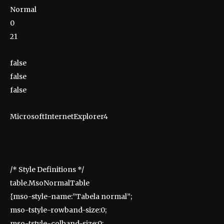
Normal
0
21
false
false
false
MicrosoftInternetExplorer4
/* Style Definitions */
table.MsoNormalTable
{mso-style-name:”Tabela normal”;
mso-tstyle-rowband-size:0;
mso-tstyle-colband-size:0;