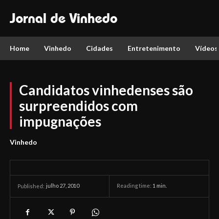
Jornal de Vinhedo
Home
Vinhedo
Cidades
Entretenimento
Vídeos
Candidatos vinhedenses são
surpreendidos com
impugnações
Vinhedo
julho 27, 2010
Reading time:
1
min.
Published: