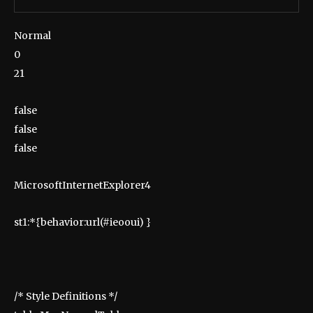
Normal
0
21
false
false
false
MicrosoftInternetExplorer4
st1:*{behavior:url(#ieooui) }
/* Style Definitions */