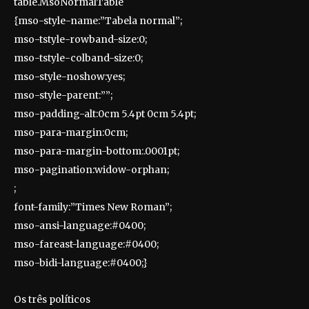
table.MsoNormalTable
{mso-style-name:”Tabela normal”;
mso-tstyle-rowband-size:0;
mso-tstyle-colband-size:0;
mso-style-noshow:yes;
mso-style-parent:””;
mso-padding-alt:0cm 5.4pt 0cm 5.4pt;
mso-para-margin:0cm;
mso-para-margin-bottom:.0001pt;
mso-pagination:widow-orphan;
;
font-family:”Times New Roman”;
mso-ansi-language:#0400;
mso-fareast-language:#0400;
mso-bidi-language:#0400;}
Os três políticos