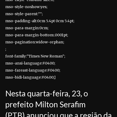
mso-style-noshow:yes;
mso-style-parent:””;
mso-padding-alt:0cm 5.4pt 0cm 5.4pt;
mso-para-margin:0cm;
mso-para-margin-bottom:.0001pt;
mso-pagination:widow-orphan;
;
font-family:”Times New Roman”;
mso-ansi-language:#0400;
mso-fareast-language:#0400;
mso-bidi-language:#0400;}
Nesta quarta-feira, 23, o
prefeito Milton Serafim
(PTB) anunciou que a região da