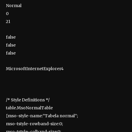
Normal
0
21
false
false
false
MicrosoftInternetExplorer4
/* Style Definitions */
table.MsoNormalTable
{mso-style-name:”Tabela normal”;
mso-tstyle-rowband-size:0;
mso-tstyle-colband-size:0;