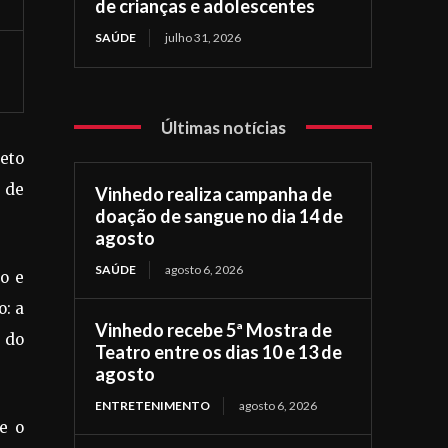
de crianças e adolescentes
SAÚDE
julho 31, 2026
Últimas notícias
jeto
 de
Vinhedo realiza campanha de
doação de sangue no dia 14 de
agosto
SAÚDE
agosto 6, 2026
do e
o: a
Vinhedo recebe 5ª Mostra de
o do
Teatro entre os dias 10 e 13 de
agosto
ENTRETENIMENTO
agosto 6, 2026
e o