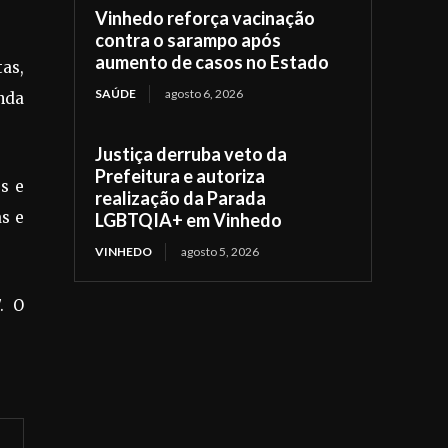
Vinhedo reforça vacinação
contra o sarampo após
aumento de casos no Estado
tas,
SAÚDE
agosto 6, 2026
nda
Justiça derruba veto da
Prefeitura e autoriza
s e
realização da Parada
as e
LGBTQIA+ em Vinhedo
VINHEDO
agosto 5, 2026
. O