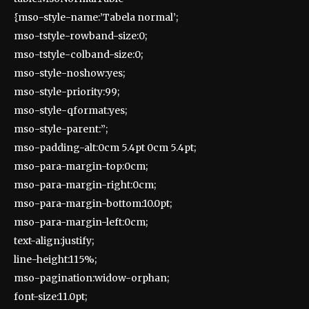
{mso-style-name:’Tabela normal’;
mso-tstyle-rowband-size:0;
mso-tstyle-colband-size:0;
mso-style-noshow:yes;
mso-style-priority:99;
mso-style-qformat:yes;
mso-style-parent:”;
mso-padding-alt:0cm 5.4pt 0cm 5.4pt;
mso-para-margin-top:0cm;
mso-para-margin-right:0cm;
mso-para-margin-bottom:10.0pt;
mso-para-margin-left:0cm;
text-align:justify;
line-height:115%;
mso-pagination:widow-orphan;
font-size:11.0pt;