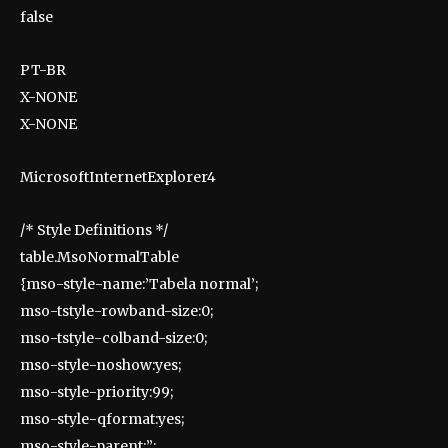
false
PT-BR
X-NONE
X-NONE
MicrosoftInternetExplorer4
/* Style Definitions */
table.MsoNormalTable
{mso-style-name:’Tabela normal’;
mso-tstyle-rowband-size:0;
mso-tstyle-colband-size:0;
mso-style-noshow:yes;
mso-style-priority:99;
mso-style-qformat:yes;
mso-style-parent:”;