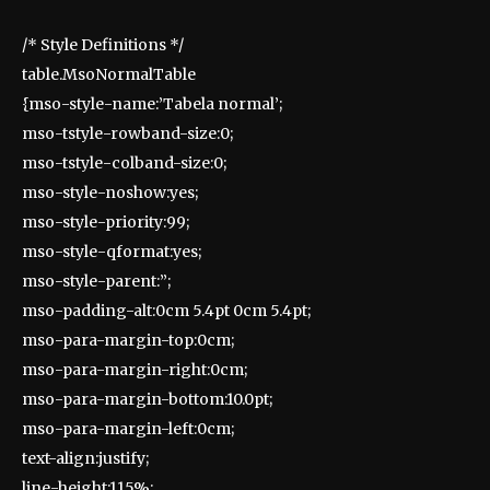
/* Style Definitions */
table.MsoNormalTable
{mso-style-name:’Tabela normal’;
mso-tstyle-rowband-size:0;
mso-tstyle-colband-size:0;
mso-style-noshow:yes;
mso-style-priority:99;
mso-style-qformat:yes;
mso-style-parent:”;
mso-padding-alt:0cm 5.4pt 0cm 5.4pt;
mso-para-margin-top:0cm;
mso-para-margin-right:0cm;
mso-para-margin-bottom:10.0pt;
mso-para-margin-left:0cm;
text-align:justify;
line-height:115%;