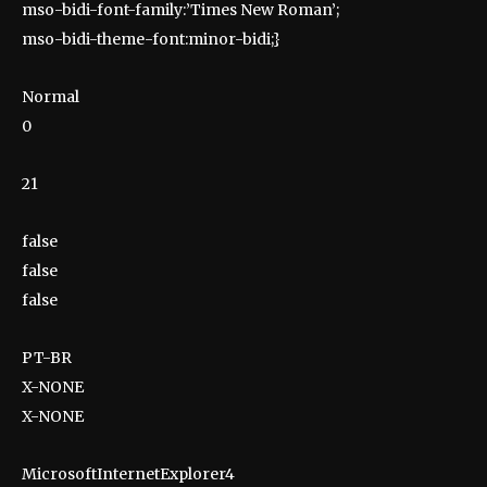
mso-bidi-font-family:’Times New Roman’;
mso-bidi-theme-font:minor-bidi;}
Normal
0
21
false
false
false
PT-BR
X-NONE
X-NONE
MicrosoftInternetExplorer4