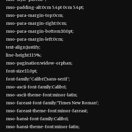
mso-padding-alt:0cm 5.4pt 0cm 5.4pt;
mso-para-margin-top:0cm;
mso-para-margin-right:0cm;
mso-para-margin-bottom:10.0pt;
mso-para-margin-left:0cm;
text-align:justify;
line-height:115%;
mso-pagination:widow-orphan;
font-size:11.0pt;
font-family:’Calibri’,’sans-serif’;
mso-ascii-font-family:Calibri;
mso-ascii-theme-font:minor-latin;
mso-fareast-font-family:’Times New Roman’;
mso-fareast-theme-font:minor-fareast;
mso-hansi-font-family:Calibri;
mso-hansi-theme-font:minor-latin;