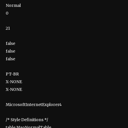
Normal
0
21
false
false
false
PT-BR
X-NONE
X-NONE
MicrosoftInternetExplorer4
/* Style Definitions */
table.MsoNormalTable