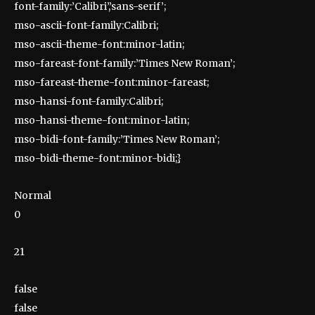
font-family:’Calibri’,’sans-serif’;
mso-ascii-font-family:Calibri;
mso-ascii-theme-font:minor-latin;
mso-fareast-font-family:’Times New Roman’;
mso-fareast-theme-font:minor-fareast;
mso-hansi-font-family:Calibri;
mso-hansi-theme-font:minor-latin;
mso-bidi-font-family:’Times New Roman’;
mso-bidi-theme-font:minor-bidi;}
Normal
0
21
false
false