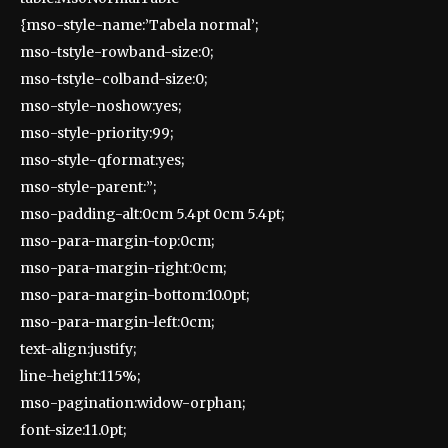
{mso-style-name:’Tabela normal’;
mso-tstyle-rowband-size:0;
mso-tstyle-colband-size:0;
mso-style-noshow:yes;
mso-style-priority:99;
mso-style-qformat:yes;
mso-style-parent:”;
mso-padding-alt:0cm 5.4pt 0cm 5.4pt;
mso-para-margin-top:0cm;
mso-para-margin-right:0cm;
mso-para-margin-bottom:10.0pt;
mso-para-margin-left:0cm;
text-align:justify;
line-height:115%;
mso-pagination:widow-orphan;
font-size:11.0pt;