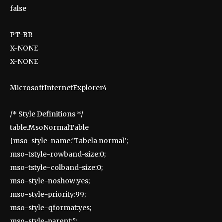
false
PT-BR
X-NONE
X-NONE
MicrosoftInternetExplorer4
/* Style Definitions */
table.MsoNormalTable
{mso-style-name:’Tabela normal’;
mso-tstyle-rowband-size:0;
mso-tstyle-colband-size:0;
mso-style-noshow:yes;
mso-style-priority:99;
mso-style-qformat:yes;
mso-style-parent:”;