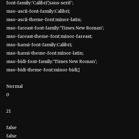
font-family:’Calibri’,’sans-serif’;
mso-ascii-font-family:Calibri;
mso-ascii-theme-font:minor-latin;
mso-fareast-font-family:’Times New Roman’;
mso-fareast-theme-font:minor-fareast;
mso-hansi-font-family:Calibri;
mso-hansi-theme-font:minor-latin;
mso-bidi-font-family:’Times New Roman’;
mso-bidi-theme-font:minor-bidi;}
Normal
0
21
false
false