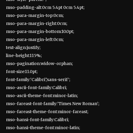
mso-padding-alt:0cm 5.4pt 0cm 5.4pt;
mso-para-margin-top:0cm;
mso-para-margin-right:0cm;
mso-para-margin-bottom:10.0pt;
mso-para-margin-left:0cm;
text-align:justify;
line-height:115%;
mso-pagination:widow-orphan;
font-size:11.0pt;
font-family:’Calibri’,’sans-serif’;
mso-ascii-font-family:Calibri;
mso-ascii-theme-font:minor-latin;
mso-fareast-font-family:’Times New Roman’;
mso-fareast-theme-font:minor-fareast;
mso-hansi-font-family:Calibri;
mso-hansi-theme-font:minor-latin;