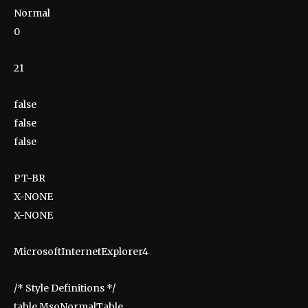
Normal
0
21
false
false
false
PT-BR
X-NONE
X-NONE
MicrosoftInternetExplorer4
/* Style Definitions */
table.MsoNormalTable