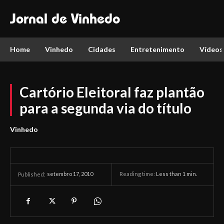
Jornal de Vinhedo
Home
Vinhedo
Cidades
Entretenimento
Vídeos
Cartório Eleitoral faz plantão
para a segunda via do título
Vinhedo
setembro 17, 2010
Reading time:
Less than 1
min.
Published: