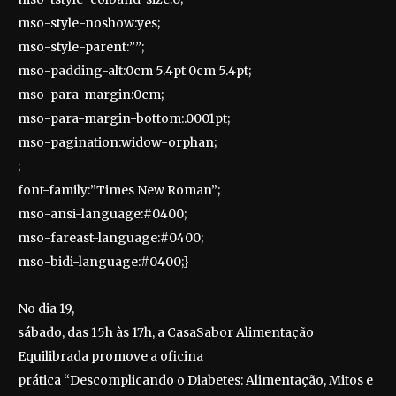
mso-style-noshow:yes;
mso-style-parent:””;
mso-padding-alt:0cm 5.4pt 0cm 5.4pt;
mso-para-margin:0cm;
mso-para-margin-bottom:.0001pt;
mso-pagination:widow-orphan;
;
font-family:”Times New Roman”;
mso-ansi-language:#0400;
mso-fareast-language:#0400;
mso-bidi-language:#0400;}
No dia 19,
sábado, das 15h às 17h, a CasaSabor Alimentação
Equilibrada promove a oficina
prática “Descomplicando o Diabetes: Alimentação, Mitos e