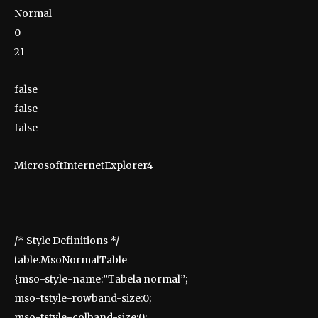
Normal
0
21
false
false
false
MicrosoftInternetExplorer4
/* Style Definitions */
table.MsoNormalTable
{mso-style-name:”Tabela normal”;
mso-tstyle-rowband-size:0;
mso-tstyle-colband-size:0;