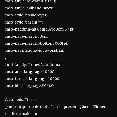
mso-tstyle-rowband-size:0;
mso-tstyle-colband-size:0;
mso-style-noshow:yes;
mso-style-parent:””;
mso-padding-alt:0cm 5.4pt 0cm 5.4pt;
mso-para-margin:0cm;
mso-para-margin-bottom:.0001pt;
mso-pagination:widow-orphan;
;
font-family:”Times New Roman”;
mso-ansi-language:#0400;
mso-fareast-language:#0400;
mso-bidi-language:#0400;}
A comédia “Casal
pinel em quarto de motel” fará apresentação em Vinhedo
dia 16 de maio, no