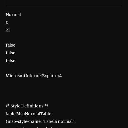
Normal
0
21
false
false
false
MicrosoftInternetExplorer4
/* Style Definitions */
table.MsoNormalTable
{mso-style-name:”Tabela normal”;