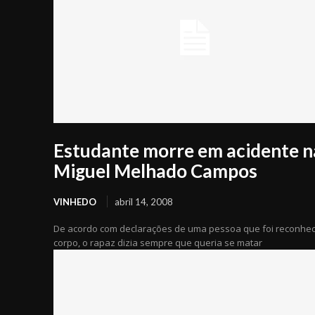
Estudante morre em acidente n
Miguel Melhado Campos
VINHEDO
abril 14, 2008
De acordo com declarações de uma pessoa que foi reconhec
corpo, o rapaz dizia sempre que queria se matar