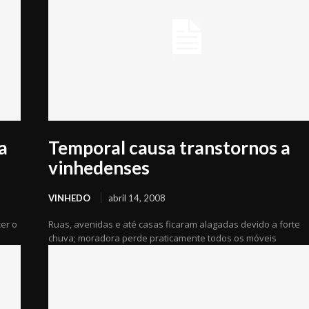
a
Temporal causa transtornos a
vinhedenses
VINHEDO
abril 14, 2008
er o
Ruas, avenidas e até casas ficaram alagadas devido a forte
chuva; moradora perde praticamente todos os móveis