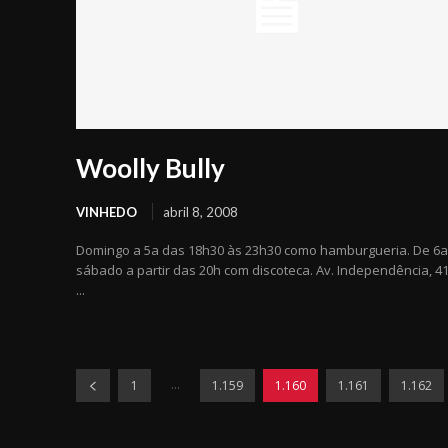
Woolly Bully
VINHEDO
abril 8, 2008
Domingo a 5a das 18h30 às 23h30 como hamburgueria. De 6a
sábado a partir das 20h com discoteca. Av. Independência, 41
...
...
1
1.159
1.160
1.161
1.162