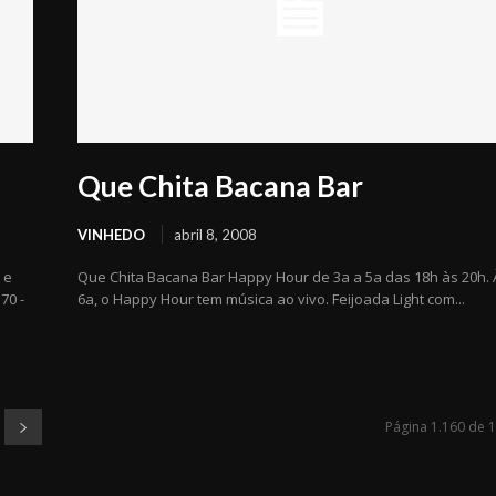
Que Chita Bacana Bar
VINHEDO
abril 8, 2008
 e
Que Chita Bacana Bar Happy Hour de 3a a 5a das 18h às 20h. 
70 -
6a, o Happy Hour tem música ao vivo. Feijoada Light com...
Página 1.160 de 