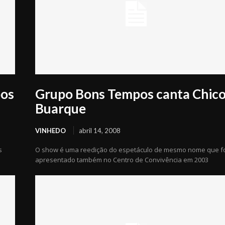
pos
Grupo Bons Tempos canta Chic
Buarque
VINHEDO
abril 14, 2008
s
O show é uma reedição do espetáculo de mesmo nome que f
apresentado também no Centro de Convivência em 2003