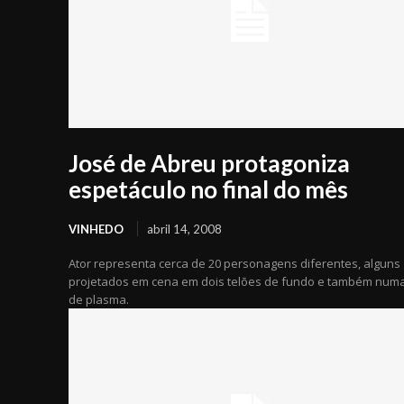
José de Abreu protagoniza
espetáculo no final do mês
VINHEDO
abril 14, 2008
Ator representa cerca de 20 personagens diferentes, alguns
projetados em cena em dois telões de fundo e também num
de plasma.