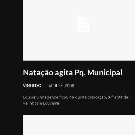
Natação agita Pq. Municipal
VINHEDO
abril 15, 2008
Equipe vinhedense ficou na quinta colocação, à frente de
Valinhos e Louveira