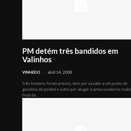
PM detém três bandidos em
Valinhos
VINHEDO
abril 14, 2008
Três homens foram presos, dois por assalto a um posto de
gasolina de Jundiaí e outro por alugar a arma usada no roub
final da...