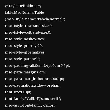
/* Style Definitions */
table.MsoNormalTable
{mso-style-name:”Tabela normal”;
mso-tstyle-rowband-size:0;
mso-tstyle-colband-size:0;
mso-style-noshow:yes;
mso-style-priority:99;
mso-style-qformat:yes;
mso-style-parent:””;
mso-padding-alt:0cm 5.4pt 0cm 5.4pt;
mso-para-margin:0cm;
mso-para-margin-bottom:.0001pt;
mso-pagination:widow-orphan;
font-size:11.0pt;
font-family:”Calibri”,”sans-serif”;
mso-ascii-font-family:Calibri;