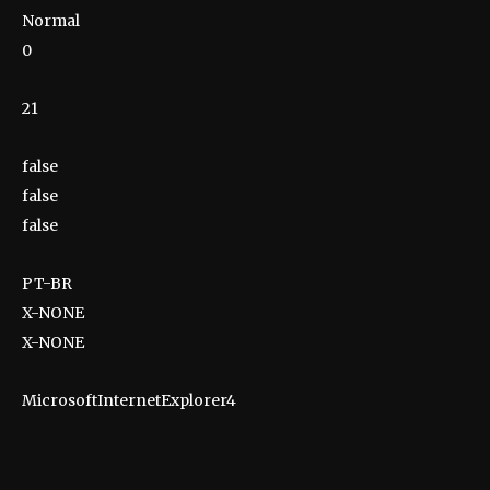
Normal
0
21
false
false
false
PT-BR
X-NONE
X-NONE
MicrosoftInternetExplorer4