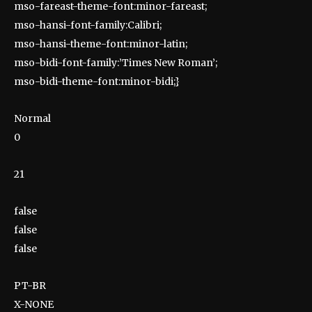
mso-fareast-theme-font:minor-fareast;
mso-hansi-font-family:Calibri;
mso-hansi-theme-font:minor-latin;
mso-bidi-font-family:’Times New Roman’;
mso-bidi-theme-font:minor-bidi;}
Normal
0
21
false
false
false
PT-BR
X-NONE