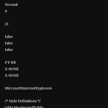
Normal
0
21
false
false
false
PT-BR
X-NONE
X-NONE
MicrosoftInternetExplorer4
/* Style Definitions */
table.MsoNormalTable