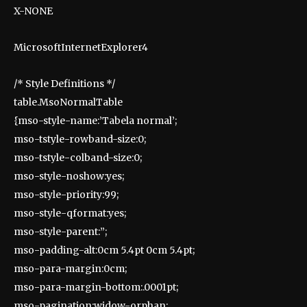
X-NONE
MicrosoftInternetExplorer4
/* Style Definitions */
table.MsoNormalTable
{mso-style-name:’Tabela normal’;
mso-tstyle-rowband-size:0;
mso-tstyle-colband-size:0;
mso-style-noshow:yes;
mso-style-priority:99;
mso-style-qformat:yes;
mso-style-parent:”;
mso-padding-alt:0cm 5.4pt 0cm 5.4pt;
mso-para-margin:0cm;
mso-para-margin-bottom:.0001pt;
mso-pagination:widow-orphan;