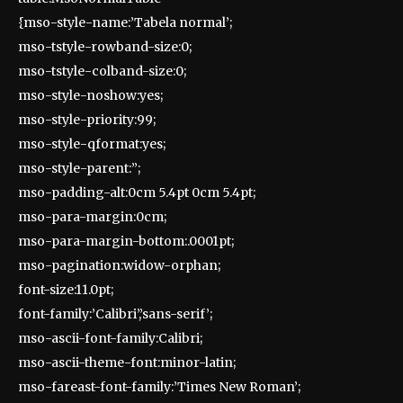
{mso-style-name:’Tabela normal’;
mso-tstyle-rowband-size:0;
mso-tstyle-colband-size:0;
mso-style-noshow:yes;
mso-style-priority:99;
mso-style-qformat:yes;
mso-style-parent:”;
mso-padding-alt:0cm 5.4pt 0cm 5.4pt;
mso-para-margin:0cm;
mso-para-margin-bottom:.0001pt;
mso-pagination:widow-orphan;
font-size:11.0pt;
font-family:’Calibri’,’sans-serif’;
mso-ascii-font-family:Calibri;
mso-ascii-theme-font:minor-latin;
mso-fareast-font-family:’Times New Roman’;