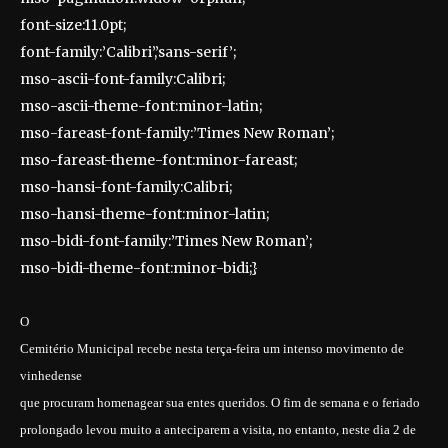
font-size:11.0pt;
font-family:’Calibri’,’sans-serif’;
mso-ascii-font-family:Calibri;
mso-ascii-theme-font:minor-latin;
mso-fareast-font-family:’Times New Roman’;
mso-fareast-theme-font:minor-fareast;
mso-hansi-font-family:Calibri;
mso-hansi-theme-font:minor-latin;
mso-bidi-font-family:’Times New Roman’;
mso-bidi-theme-font:minor-bidi;}
O
Cemitério Municipal recebe nesta terça-feira um intenso movimento de
vinhedense
que procuram homenagear sua entes queridos. O fim de semana e o feriado
prolongado levou muito a anteciparem a visita, no entanto, neste dia 2 de