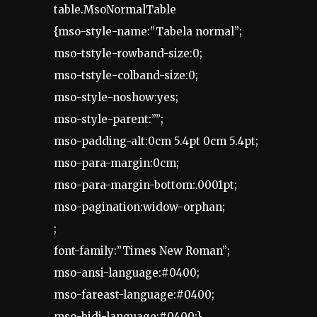
table.MsoNormalTable
{mso-style-name:”Tabela normal”;
mso-tstyle-rowband-size:0;
mso-tstyle-colband-size:0;
mso-style-noshow:yes;
mso-style-parent:””;
mso-padding-alt:0cm 5.4pt 0cm 5.4pt;
mso-para-margin:0cm;
mso-para-margin-bottom:.0001pt;
mso-pagination:widow-orphan;
;
font-family:”Times New Roman”;
mso-ansi-language:#0400;
mso-fareast-language:#0400;
mso-bidi-language:#0400;}