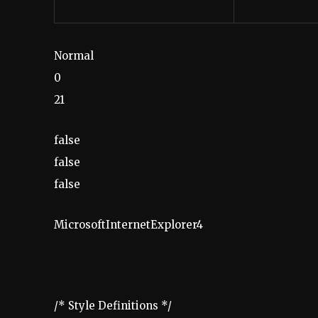
Normal
0
21
false
false
false
MicrosoftInternetExplorer4
/* Style Definitions */