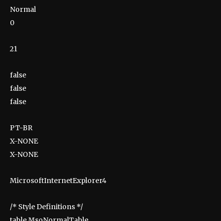
Normal
0
21
false
false
false
PT-BR
X-NONE
X-NONE
MicrosoftInternetExplorer4
/* Style Definitions */
table.MsoNormalTable