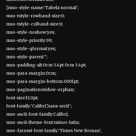
{mso-style-name:’Tabela normal’;
mso-tstyle-rowband-size:0;
mso-tstyle-colband-size:0;
mso-style-noshow:yes;
mso-style-priority:99;
mso-style-qformat:yes;
mso-style-parent:”;
mso-padding-alt:0cm 5.4pt 0cm 5.4pt;
mso-para-margin:0cm;
mso-para-margin-bottom:.0001pt;
mso-pagination:widow-orphan;
font-size:11.0pt;
font-family:’Calibri’,’sans-serif’;
mso-ascii-font-family:Calibri;
mso-ascii-theme-font:minor-latin;
mso-fareast-font-family:’Times New Roman’;