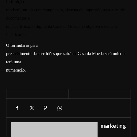
instituição
receberá um kit com computador, sistema de impressão para a emitir
documentos e
uma certificação digital da Casa da Moeda. O objetivo é evitar a
falsificação.
O formulário para
preenchimento das certidões que sairá da Casa da Moeda será único e
terá uma
numeração.
marketing