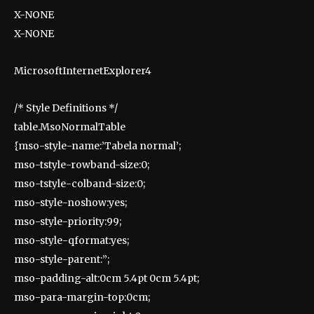
X-NONE
X-NONE
MicrosoftInternetExplorer4
/* Style Definitions */
table.MsoNormalTable
{mso-style-name:’Tabela normal’;
mso-tstyle-rowband-size:0;
mso-tstyle-colband-size:0;
mso-style-noshow:yes;
mso-style-priority:99;
mso-style-qformat:yes;
mso-style-parent:”;
mso-padding-alt:0cm 5.4pt 0cm 5.4pt;
mso-para-margin-top:0cm;