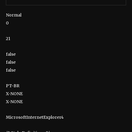
Normal
0
21
false
false
false
PT-BR
X-NONE
X-NONE
MicrosoftInternetExplorer4