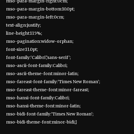
mso-para-margin-right:0cm;
mso-para-margin-bottom:10.0pt;
mso-para-margin-left:0cm;
text-align:justify;
line-height:115%;
mso-pagination:widow-orphan;
font-size:11.0pt;
font-family:’Calibri’,’sans-serif’;
mso-ascii-font-family:Calibri;
mso-ascii-theme-font:minor-latin;
mso-fareast-font-family:’Times New Roman’;
mso-fareast-theme-font:minor-fareast;
mso-hansi-font-family:Calibri;
mso-hansi-theme-font:minor-latin;
mso-bidi-font-family:’Times New Roman’;
mso-bidi-theme-font:minor-bidi;}