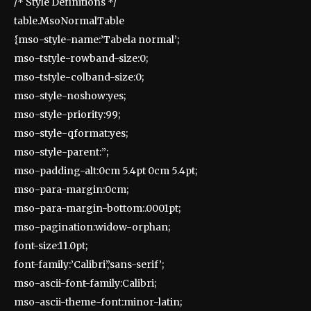
/* Style Definitions */
table.MsoNormalTable
{mso-style-name:’Tabela normal’;
mso-tstyle-rowband-size:0;
mso-tstyle-colband-size:0;
mso-style-noshow:yes;
mso-style-priority:99;
mso-style-qformat:yes;
mso-style-parent:”;
mso-padding-alt:0cm 5.4pt 0cm 5.4pt;
mso-para-margin:0cm;
mso-para-margin-bottom:.0001pt;
mso-pagination:widow-orphan;
font-size:11.0pt;
font-family:’Calibri’,’sans-serif’;
mso-ascii-font-family:Calibri;
mso-ascii-theme-font:minor-latin;