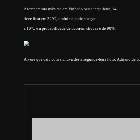
A temperatura máxima em Vinhedo nesta terça-feira, 14,
deve ficar em 24°C, a mínima
pode chegar
a 16°C e a probabilidade de ocorrem chuvas é de 90%.
Árvore que caiu com a chuva desta segunda-feira Foto: Adriano de S