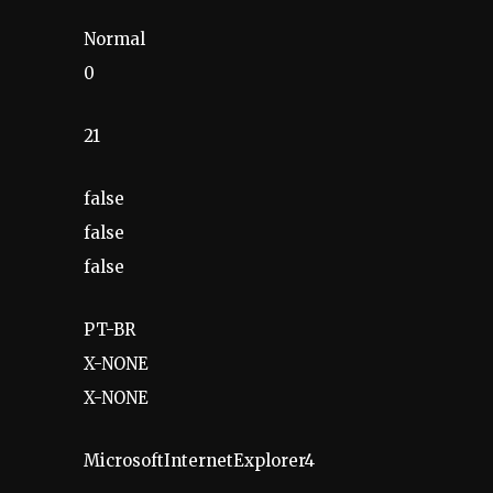
Normal
0
21
false
false
false
PT-BR
X-NONE
X-NONE
MicrosoftInternetExplorer4