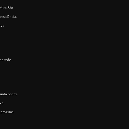
ardim São
residência.
ava
 a rede
unda ocorre
o a
a próxima