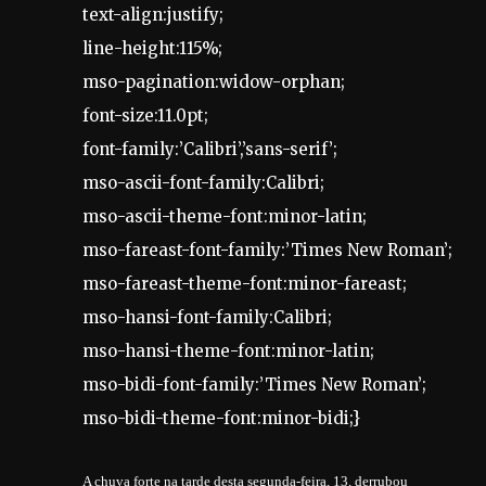
text-align:justify;
line-height:115%;
mso-pagination:widow-orphan;
font-size:11.0pt;
font-family:’Calibri’,’sans-serif’;
mso-ascii-font-family:Calibri;
mso-ascii-theme-font:minor-latin;
mso-fareast-font-family:’Times New Roman’;
mso-fareast-theme-font:minor-fareast;
mso-hansi-font-family:Calibri;
mso-hansi-theme-font:minor-latin;
mso-bidi-font-family:’Times New Roman’;
mso-bidi-theme-font:minor-bidi;}
A chuva forte na tarde desta segunda-feira, 13, derrubou