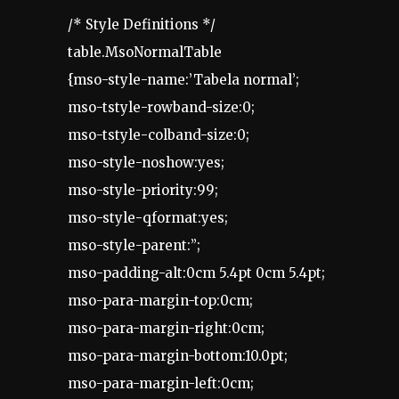
/* Style Definitions */
table.MsoNormalTable
{mso-style-name:’Tabela normal’;
mso-tstyle-rowband-size:0;
mso-tstyle-colband-size:0;
mso-style-noshow:yes;
mso-style-priority:99;
mso-style-qformat:yes;
mso-style-parent:”;
mso-padding-alt:0cm 5.4pt 0cm 5.4pt;
mso-para-margin-top:0cm;
mso-para-margin-right:0cm;
mso-para-margin-bottom:10.0pt;
mso-para-margin-left:0cm;