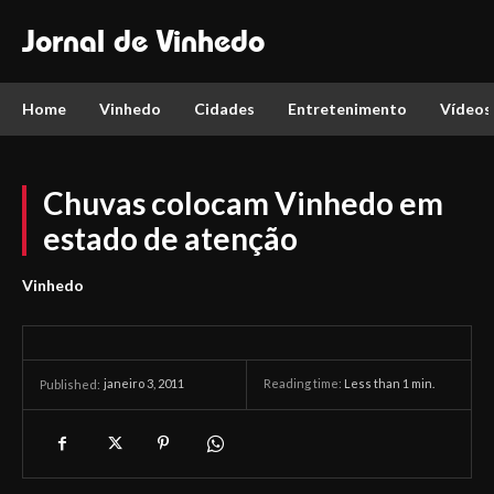
Jornal de Vinhedo
Home
Vinhedo
Cidades
Entretenimento
Vídeos
Chuvas colocam Vinhedo em
estado de atenção
Vinhedo
janeiro 3, 2011
Reading time:
Less than 1
min.
Published: