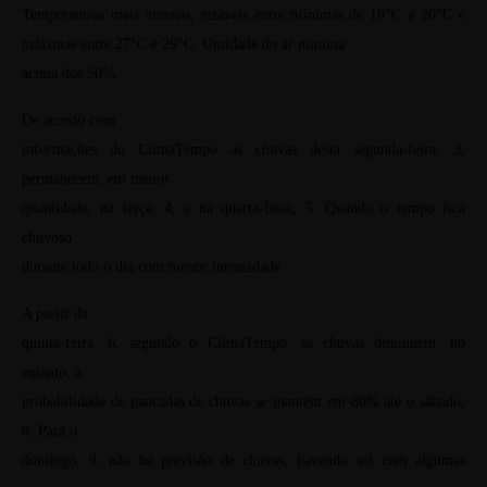
Temperaturas mais amenas, estáveis entre mínimas de 18°C a 20°C e
máximas entre 27°C e 29°C. Umidade do ar mínima
acima dos 50%.
De acordo com
informações do ClimaTempo as chuvas desta segunda-feira, 3,
permanecem, em menor
quantidade, na terça, 4, e na quarta-feira, 5. Quando o tempo fica
chuvoso
durante todo o dia com menor intensidade.
A partir da
quinta-feira, 6, segundo o ClimaTempo, as chuvas diminuem, no
entanto, a
probabilidade de pancadas de chuvas se mantém em 80% até o sábado,
8. Para o
domingo, 9, não há previsão de chuvas, havendo sol com algumas