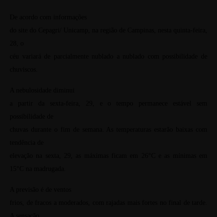
De acordo com informações
do site do Cepagri/ Unicamp, na região de Campinas, nesta quinta-feira,
28, o
céu variará de parcialmente nublado a nublado com possibilidade de
chuviscos.
A nebulosidade diminui
a partir da sexta-feira, 29, e o tempo permanece estável sem
possibilidade de
chuvas durante o fim de semana. As temperaturas estarão baixas com
tendência de
elevação na sexta, 29, as máximas ficam em 26°C e as mínimas em
15°C na madrugada.
A previsão é de ventos
frios, de fracos a moderados, com rajadas mais fortes no final de tarde.
A sensação