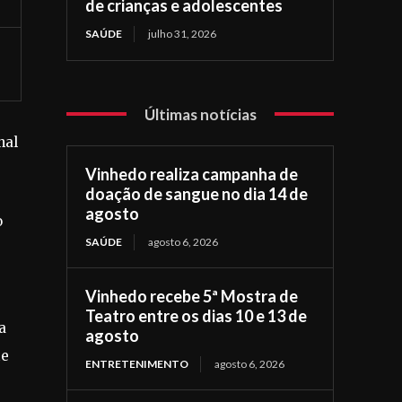
de crianças e adolescentes
SAÚDE
julho 31, 2026
Últimas notícias
nal
Vinhedo realiza campanha de
doação de sangue no dia 14 de
agosto
o
SAÚDE
agosto 6, 2026
Vinhedo recebe 5ª Mostra de
Teatro entre os dias 10 e 13 de
a
agosto
te
ENTRETENIMENTO
agosto 6, 2026