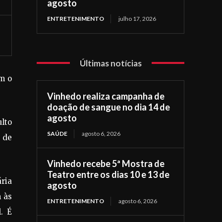
agosto
ENTRETENIMENTO
julho 17, 2026
Últimas notícias
am o
Vinhedo realiza campanha de
doação de sangue no dia 14 de
agosto
ulto
SAÚDE
agosto 6, 2026
5 de
Vinhedo recebe 5ª Mostra de
Teatro entre os dias 10 e 13 de
ria
agosto
m às
ENTRETENIMENTO
agosto 6, 2026
l. É