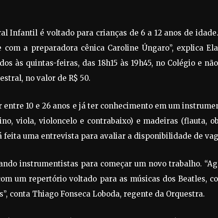
l Infantil é voltado para crianças de 6 a 12 anos de idade
e com a preparadora cênica Caroline Úngaro”, explica Ela
ados às quintas-feiras, das 18h15 às 19h45, no Colégio e nã
tral, no valor de R$ 50.
r entre 10 e 26 anos e já ter conhecimento em um instrume
o, viola, violoncelo e contrabaixo) e madeiras (flauta, o
á feita uma entrevista para avaliar a disponibilidade de vag
ando instrumentistas para começar um novo trabalho. “Ag
com um repertório voltado para as músicas dos Beatles, 
ras”, conta Thiago Fonseca Loboda, regente da Orquestra.