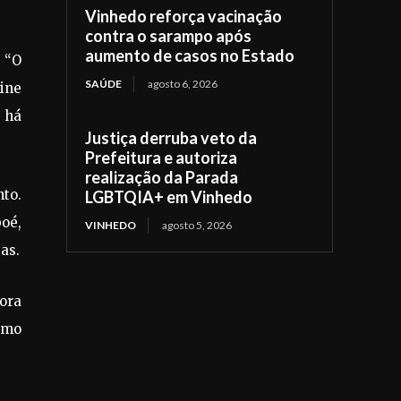
Vinhedo reforça vacinação
contra o sarampo após
aumento de casos no Estado
. “O
SAÚDE
agosto 6, 2026
ine
o há
Justiça derruba veto da
Prefeitura e autoriza
realização da Parada
nto.
LGBTQIA+ em Vinhedo
boé,
VINHEDO
agosto 5, 2026
as.
ora
como