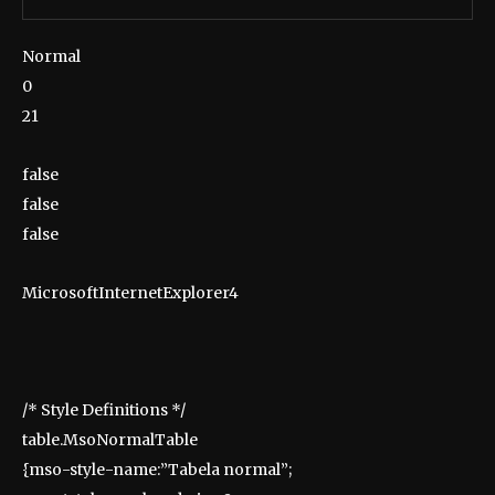
Normal
0
21
false
false
false
MicrosoftInternetExplorer4
/* Style Definitions */
table.MsoNormalTable
{mso-style-name:”Tabela normal”;