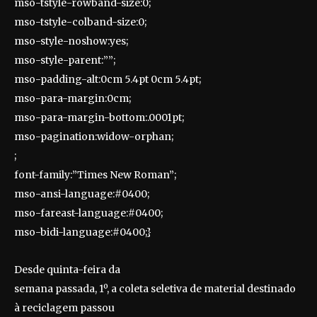
mso-tstyle-rowband-size:0;
mso-tstyle-colband-size:0;
mso-style-noshow:yes;
mso-style-parent:””;
mso-padding-alt:0cm 5.4pt 0cm 5.4pt;
mso-para-margin:0cm;
mso-para-margin-bottom:.0001pt;
mso-pagination:widow-orphan;
;
font-family:”Times New Roman”;
mso-ansi-language:#0400;
mso-fareast-language:#0400;
mso-bidi-language:#0400;}
Desde quinta-feira da
semana passada, 1º, a coleta seletiva de material destinado
à reciclagem passou