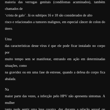
maioria das verrugas genitais (condilomas acuminados), também
chamados de
‘crista de galo’. Já os subtipos 16 e 18 são considerados de alto
risco e relacionados a tumores malignos, em especial câncer de colon do
útero.
Uma
das características desse vírus é que ele pode ficar instalado no corpo
por
muito tempo sem se manifestar, entrando em ação em determinadas
situações, como
na gravidez ou em uma fase de estresse, quando a defesa do corpo fica
abalada.
Na
maior parte das vezes, a infecção pelo HPV não apresenta sintomas. A
mulher
tanto pode sentir uma leve coceira, dor durante a relação sexual ou