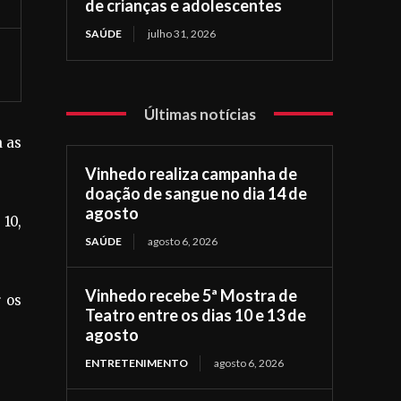
de crianças e adolescentes
SAÚDE
julho 31, 2026
Últimas notícias
a as
Vinhedo realiza campanha de
doação de sangue no dia 14 de
agosto
 10,
SAÚDE
agosto 6, 2026
Vinhedo recebe 5ª Mostra de
 os
Teatro entre os dias 10 e 13 de
agosto
ENTRETENIMENTO
agosto 6, 2026