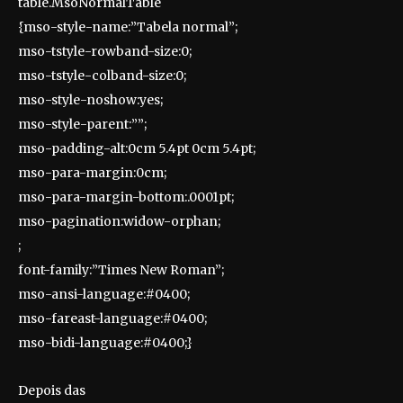
table.MsoNormalTable
{mso-style-name:”Tabela normal”;
mso-tstyle-rowband-size:0;
mso-tstyle-colband-size:0;
mso-style-noshow:yes;
mso-style-parent:””;
mso-padding-alt:0cm 5.4pt 0cm 5.4pt;
mso-para-margin:0cm;
mso-para-margin-bottom:.0001pt;
mso-pagination:widow-orphan;
;
font-family:”Times New Roman”;
mso-ansi-language:#0400;
mso-fareast-language:#0400;
mso-bidi-language:#0400;}
Depois das