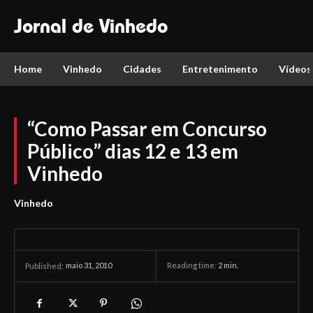
Jornal de Vinhedo
Home
Vinhedo
Cidades
Entretenimento
Vídeos
“Como Passar em Concurso
Público” dias 12 e 13 em
Vinhedo
Vinhedo
maio 31, 2010
Reading time:
2
min.
Published: