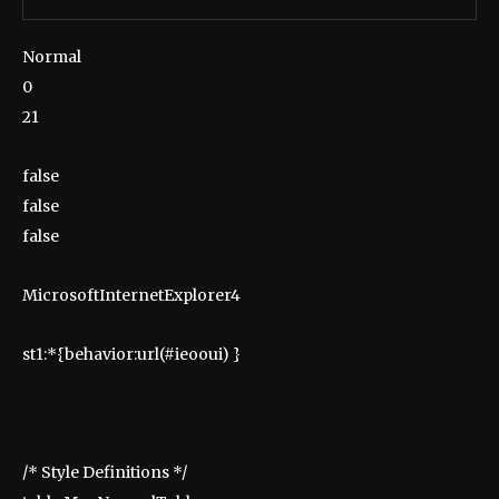
Normal
0
21
false
false
false
MicrosoftInternetExplorer4
st1:*{behavior:url(#ieooui) }
/* Style Definitions */