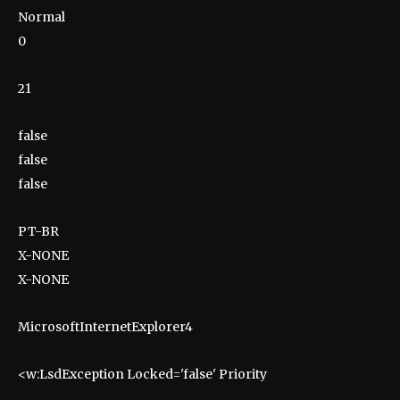
Normal
0
21
false
false
false
PT-BR
X-NONE
X-NONE
MicrosoftInternetExplorer4
<w:LsdException Locked='false' Priority