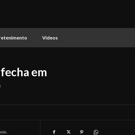
retenimento
Vídeos
e fecha em
o
min.