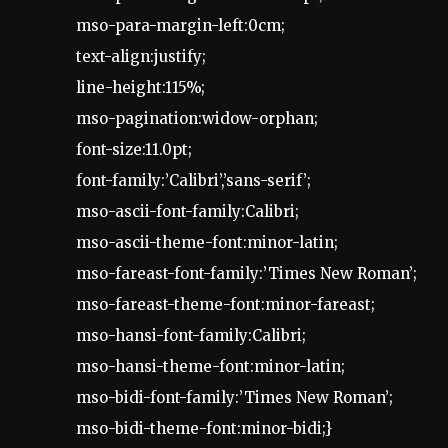
mso-para-margin-left:0cm;
text-align:justify;
line-height:115%;
mso-pagination:widow-orphan;
font-size:11.0pt;
font-family:’Calibri’,’sans-serif’;
mso-ascii-font-family:Calibri;
mso-ascii-theme-font:minor-latin;
mso-fareast-font-family:’Times New Roman’;
mso-fareast-theme-font:minor-fareast;
mso-hansi-font-family:Calibri;
mso-hansi-theme-font:minor-latin;
mso-bidi-font-family:’Times New Roman’;
mso-bidi-theme-font:minor-bidi;}