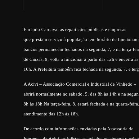
Em todo Carnaval
as repartições públicas e empresas
que prestam serviço à população tem horário de funcionam
bancos permanecem fechados na segunda, 7, e na terça-feira
de Cinzas, 9, volta a funcionar a partir das 12h e encerra as
16h. A Prefeitura também fica fechada na segunda, 7, e terça
A Acivi – Associação Comercial e Industrial de Vinhedo –
abrirá normalmente no sábado, 5, das 8h às 14h e na segund
8h às 18h.Na terça-feira, 8, estará fechada e na quarta-feira,
atendimento das 12h às 18h.
De acordo com informações enviadas pela Assessoria de
Imprensa da Acivi, os lojistas associados receberam o cale