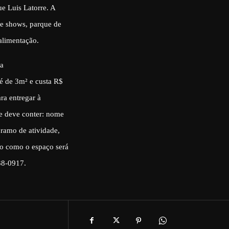
ue Luis Latorre. A
úne shows, parque de
 alimentação.
ra
é de 3m² e custa R$
ra entregar à
ue deve conter: nome
 ramo de atividade,
do como o espaço será
38-0917.