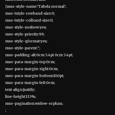
{mso-style-name:’Tabela normal’;
mso-tstyle-rowband-size:0;
mso-tstyle-colband-size:0;
mso-style-noshow:yes;
mso-style-priority:99;
mso-style-qformat:yes;
mso-style-parent:”;
mso-padding-alt:0cm 5.4pt 0cm 5.4pt;
mso-para-margin-top:0cm;
mso-para-margin-right:0cm;
mso-para-margin-bottom:10.0pt;
mso-para-margin-left:0cm;
text-align:justify;
line-height:115%;
mso-pagination:widow-orphan;
;