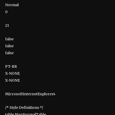
Normal
0
21
false
false
false
PT-BR
X-NONE
X-NONE
MicrosoftInternetExplorer4
/* Style Definitions */
table.MsoNormalTable