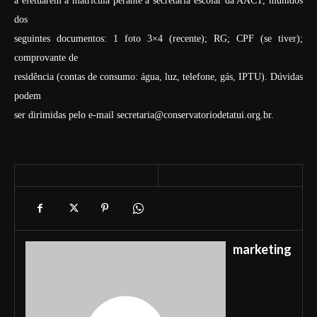
a efetuarem a matrícula perante a secretaria escolar da AACT, munidos
dos
seguintes documentos: 1 foto 3×4 (recente); RG; CPF (se tiver);
comprovante de
residência (contas de consumo: água, luz, telefone, gás, IPTU). Dúvidas
podem
ser dirimidas pelo e-mail secretaria@conservatoriodetatui.org.br.
marketing