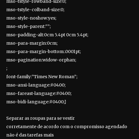
mso-tstyle-rowband-size:0;
mso-tstyle-colband-size:0;
mso-style-noshow:yes;
mso-style-parent:””;
mso-padding-alt:0cm 5.4pt 0cm 5.4pt;
mso-para-margin:0cm;
mso-para-margin-bottom:.0001pt;
mso-pagination:widow-orphan;
;
font-family:”Times New Roman”;
mso-ansi-language:#0400;
mso-fareast-language:#0400;
mso-bidi-language:#0400;}
Separar as roupas para se vestir
corretamente de acordo com o compromisso agendado
não é das tarefas mais