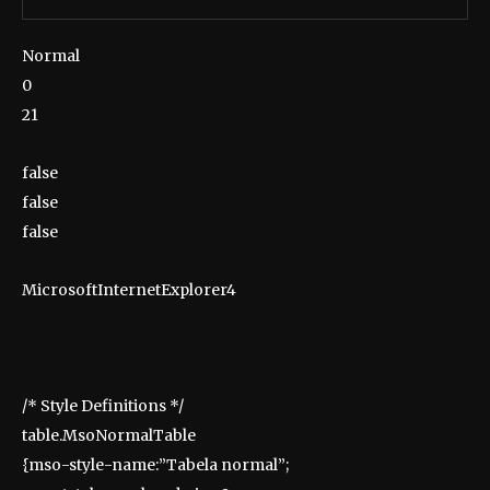
Normal
0
21
false
false
false
MicrosoftInternetExplorer4
/* Style Definitions */
table.MsoNormalTable
{mso-style-name:”Tabela normal”;