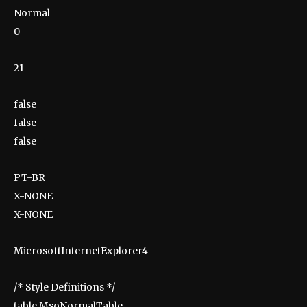
Normal
0
21
false
false
false
PT-BR
X-NONE
X-NONE
MicrosoftInternetExplorer4
/* Style Definitions */
table.MsoNormalTable