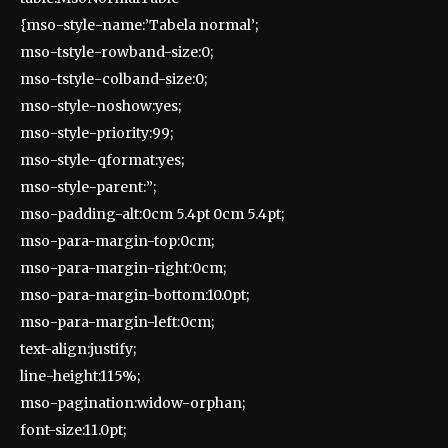
{mso-style-name:’Tabela normal’;
mso-tstyle-rowband-size:0;
mso-tstyle-colband-size:0;
mso-style-noshow:yes;
mso-style-priority:99;
mso-style-qformat:yes;
mso-style-parent:”;
mso-padding-alt:0cm 5.4pt 0cm 5.4pt;
mso-para-margin-top:0cm;
mso-para-margin-right:0cm;
mso-para-margin-bottom:10.0pt;
mso-para-margin-left:0cm;
text-align:justify;
line-height:115%;
mso-pagination:widow-orphan;
font-size:11.0pt;