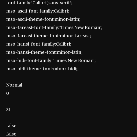
font-family:’Calibri’,’sans-serif’;
mso-ascii-font-family:Calibri;
mso-ascii-theme-font:minor-latin;
mso-fareast-font-family:’Times New Roman’;
mso-fareast-theme-font:minor-fareast;
mso-hansi-font-family:Calibri;
mso-hansi-theme-font:minor-latin;
mso-bidi-font-family:’Times New Roman’;
mso-bidi-theme-font:minor-bidi;}
Normal
0
21
false
false