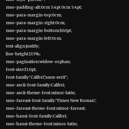
mso-padding-alt:0cm 5.4pt 0cm 5.4pt;
mso-para-margin-top:0cm;
mso-para-margin-right:0cm;
mso-para-margin-bottom:10.0pt;
mso-para-margin-left:0cm;
text-align:justify;
line-height:115%;
mso-pagination:widow-orphan;
font-size:11.0pt;
font-family:’Calibri’,’sans-serif’;
mso-ascii-font-family:Calibri;
mso-ascii-theme-font:minor-latin;
mso-fareast-font-family:’Times New Roman’;
mso-fareast-theme-font:minor-fareast;
mso-hansi-font-family:Calibri;
mso-hansi-theme-font:minor-latin;