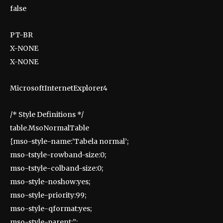
false
PT-BR
X-NONE
X-NONE
MicrosoftInternetExplorer4
/* Style Definitions */
table.MsoNormalTable
{mso-style-name:’Tabela normal’;
mso-tstyle-rowband-size:0;
mso-tstyle-colband-size:0;
mso-style-noshow:yes;
mso-style-priority:99;
mso-style-qformat:yes;
mso-style-parent:”;