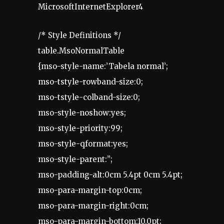
MicrosoftInternetExplorer4
/* Style Definitions */
table.MsoNormalTable
{mso-style-name:’Tabela normal’;
mso-tstyle-rowband-size:0;
mso-tstyle-colband-size:0;
mso-style-noshow:yes;
mso-style-priority:99;
mso-style-qformat:yes;
mso-style-parent:”;
mso-padding-alt:0cm 5.4pt 0cm 5.4pt;
mso-para-margin-top:0cm;
mso-para-margin-right:0cm;
mso-para-margin-bottom:10.0pt;