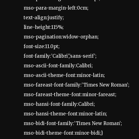
mso-para-margin-left:0cm;
text-align:justify;
line-height:115%;
mso-pagination:widow-orphan;
font-size:11.0pt;
font-family:’Calibri’,’sans-serif’;
mso-ascii-font-family:Calibri;
mso-ascii-theme-font:minor-latin;
mso-fareast-font-family:’Times New Roman’;
mso-fareast-theme-font:minor-fareast;
mso-hansi-font-family:Calibri;
mso-hansi-theme-font:minor-latin;
mso-bidi-font-family:’Times New Roman’;
mso-bidi-theme-font:minor-bidi;}