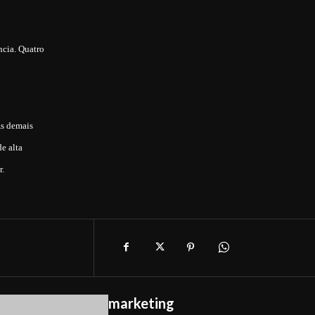
ncia. Quatro
As demais
e alta
r.
marketing