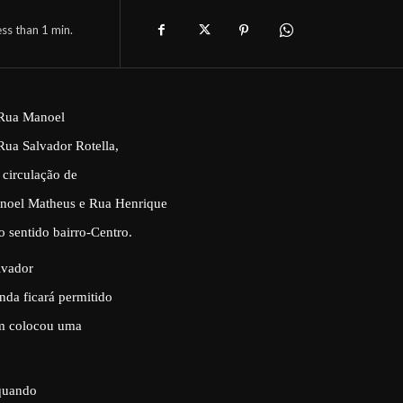
ess than 1
min.
a Rua Manoel
Rua Salvador Rotella,
 circulação de
Manoel Matheus e Rua Henrique
 sentido bairro-Centro.
lvador
nda ficará permitido
ém colocou uma
 quando