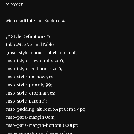
X-NONE
MicrosoftInternetExplorer4
/* Style Definitions */
table.MsoNormalTable
{mso-style-name:’Tabela normal’;
mso-tstyle-rowband-size:0;
mso-tstyle-colband-size:0;
mso-style-noshow:yes;
mso-style-priority:99;
mso-style-qformat:yes;
mso-style-parent:”;
mso-padding-alt:0cm 5.4pt 0cm 5.4pt;
mso-para-margin:0cm;
mso-para-margin-bottom:.0001pt;
mso-pagination:widow-orphan;