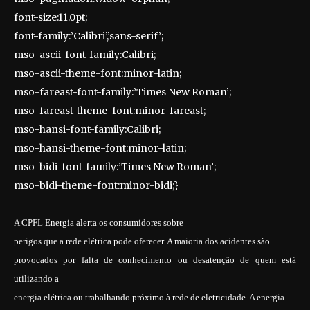
font-size:11.0pt;
font-family:’Calibri’,’sans-serif’;
mso-ascii-font-family:Calibri;
mso-ascii-theme-font:minor-latin;
mso-fareast-font-family:’Times New Roman’;
mso-fareast-theme-font:minor-fareast;
mso-hansi-font-family:Calibri;
mso-hansi-theme-font:minor-latin;
mso-bidi-font-family:’Times New Roman’;
mso-bidi-theme-font:minor-bidi;}
A CPFL Energia alerta os consumidores sobre
perigos que a rede elétrica pode oferecer. A maioria dos acidentes são
provocados por falta de conhecimento ou desatenção de quem está
utilizando a
energia elétrica ou trabalhando próximo à rede de eletricidade. A energia