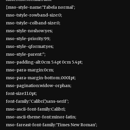
{mso-style-name:’Tabela normal’;
mso-tstyle-rowband-size:0;
mso-tstyle-colband-size:0;
mso-style-noshow:yes;
mso-style-priority:99;
mso-style-qformat:yes;
mso-style-parent:”;
mso-padding-alt:0cm 5.4pt 0cm 5.4pt;
mso-para-margin:0cm;
mso-para-margin-bottom:.0001pt;
mso-pagination:widow-orphan;
font-size:11.0pt;
font-family:’Calibri’,’sans-serif’;
mso-ascii-font-family:Calibri;
mso-ascii-theme-font:minor-latin;
mso-fareast-font-family:’Times New Roman’;