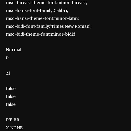
mso-fareast-theme-font:minor-fareast;
mso-hansi-font-family:Calibri;
mso-hansi-theme-font:minor-latin;
mso-bidi-font-family:’Times New Roman’;
mso-bidi-theme-font:minor-bidi;}
Normal
0
21
false
false
false
PT-BR
X-NONE