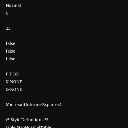
Normal
0
21
false
false
false
PT-BR
X-NONE
X-NONE
MicrosoftInternetExplorer4
/* Style Definitions */
table.MsoNormalTable