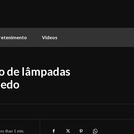
retenimento
Vídeos
ão de lâmpadas
hedo
ess than 1
min.