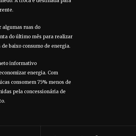
hedo. A troca é destinada para
rente.
r algumas ruas do
nta do último mês para realizar
s de baixo consumo de energia.
heto informativo
e economizar energia. Com
ômicas consomem 75% menos de
idas pela concessionária de
to.