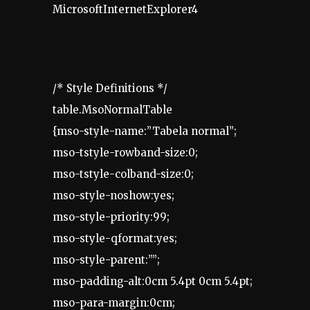
MicrosoftInternetExplorer4
/* Style Definitions */
table.MsoNormalTable
{mso-style-name:”Tabela normal”;
mso-tstyle-rowband-size:0;
mso-tstyle-colband-size:0;
mso-style-noshow:yes;
mso-style-priority:99;
mso-style-qformat:yes;
mso-style-parent:””;
mso-padding-alt:0cm 5.4pt 0cm 5.4pt;
mso-para-margin:0cm;