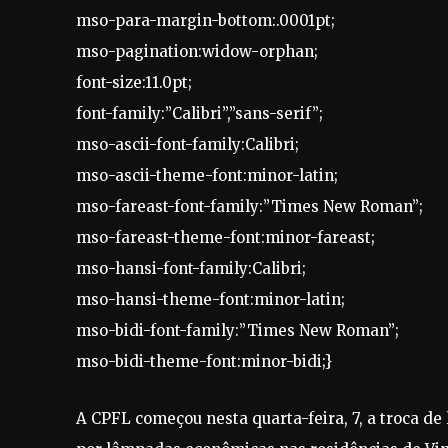
mso-para-margin-bottom:.0001pt;
mso-pagination:widow-orphan;
font-size:11.0pt;
font-family:”Calibri”,”sans-serif”;
mso-ascii-font-family:Calibri;
mso-ascii-theme-font:minor-latin;
mso-fareast-font-family:”Times New Roman”;
mso-fareast-theme-font:minor-fareast;
mso-hansi-font-family:Calibri;
mso-hansi-theme-font:minor-latin;
mso-bidi-font-family:”Times New Roman”;
mso-bidi-theme-font:minor-bidi;}
A CPFL começou nesta quarta-feira, 7, a troca d