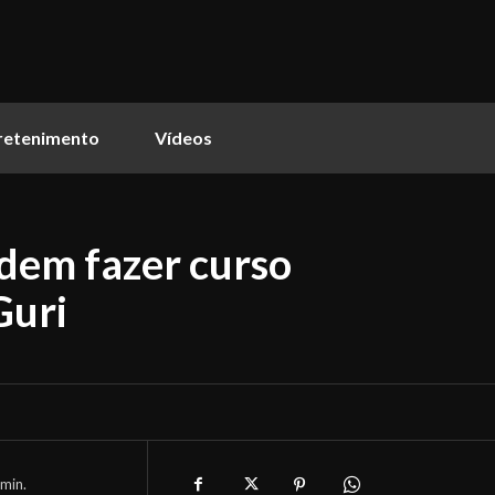
retenimento
Vídeos
odem fazer curso
Guri
min.