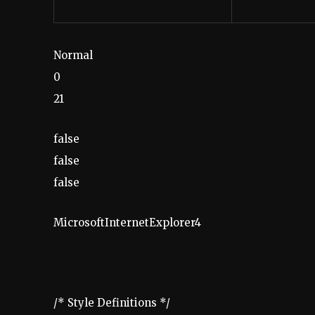
Normal
0
21
false
false
false
MicrosoftInternetExplorer4
/* Style Definitions */