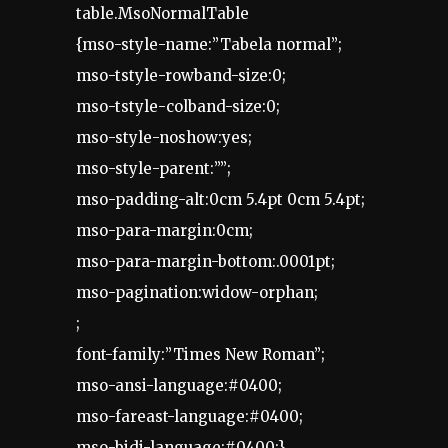
table.MsoNormalTable
{mso-style-name:”Tabela normal”;
mso-tstyle-rowband-size:0;
mso-tstyle-colband-size:0;
mso-style-noshow:yes;
mso-style-parent:””;
mso-padding-alt:0cm 5.4pt 0cm 5.4pt;
mso-para-margin:0cm;
mso-para-margin-bottom:.0001pt;
mso-pagination:widow-orphan;
;
font-family:”Times New Roman”;
mso-ansi-language:#0400;
mso-fareast-language:#0400;
mso-bidi-language:#0400;}