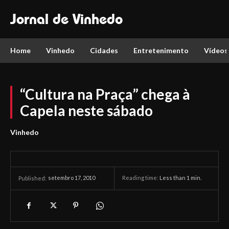
Jornal de Vinhedo
Home
Vinhedo
Cidades
Entretenimento
Vídeos
“Cultura na Praça” chega à
Capela neste sábado
Vinhedo
setembro 17, 2010
Reading time:
Less than 1
min.
Published: