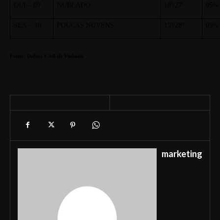
QUI – 09
NUBLADO
18º/27º
05%
SEX – 10
POUCAS NUVENS
15º/28º
05%
Fonte: Defesa Civil de Vinhedo
marketing