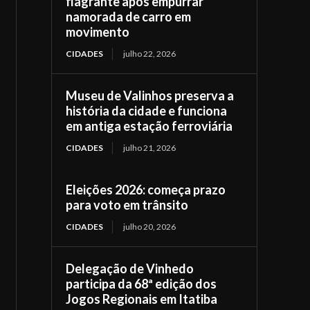
flagrante após empurrar
namorada de carro em
movimento
CIDADES
julho 22, 2026
Museu de Valinhos preserva a
história da cidade e funciona
em antiga estação ferroviária
CIDADES
julho 21, 2026
Eleições 2026: começa prazo
para voto em trânsito
CIDADES
julho 20, 2026
Delegação de Vinhedo
participa da 68ª edição dos
Jogos Regionais em Itatiba