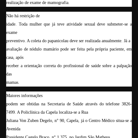
realização de exame de mamografia.
Não há restrição de
idade. Toda mulher que já teve atividade sexual deve submeter-se a
exame
preventivo. A coleta do papanicolau deve ser realizada anualmente. Já a
avaliação de nódulo mamário pode ser feita pela própria paciente, em
casa, após
receber a orientação correta do profissional de saúde sobre a palpação
das
mamas.
Maiores informações
podem ser obtidas na Secretaria de Saúde através do telefone 3826-
7499.
A Policlínica da Capela localiza-se a Rua
Juliana Von Zuben Degelo, n° 90, Capela, já o Centro Médico situa-se a
Avenida
Presidente Castelo Braço, n° 1.375, no Jardim São Matheus.