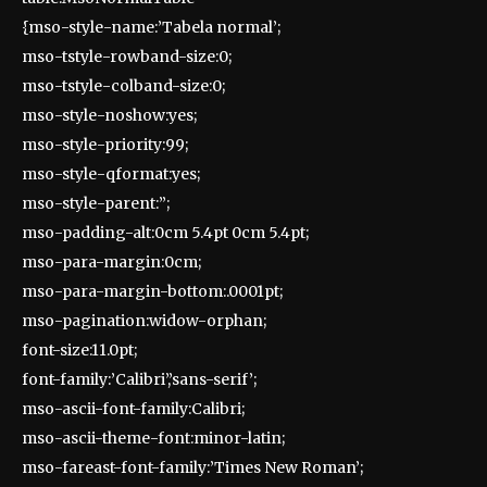
{mso-style-name:’Tabela normal’;
mso-tstyle-rowband-size:0;
mso-tstyle-colband-size:0;
mso-style-noshow:yes;
mso-style-priority:99;
mso-style-qformat:yes;
mso-style-parent:”;
mso-padding-alt:0cm 5.4pt 0cm 5.4pt;
mso-para-margin:0cm;
mso-para-margin-bottom:.0001pt;
mso-pagination:widow-orphan;
font-size:11.0pt;
font-family:’Calibri’,’sans-serif’;
mso-ascii-font-family:Calibri;
mso-ascii-theme-font:minor-latin;
mso-fareast-font-family:’Times New Roman’;