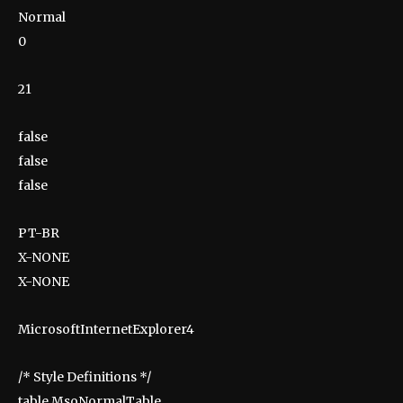
Normal
0
21
false
false
false
PT-BR
X-NONE
X-NONE
MicrosoftInternetExplorer4
/* Style Definitions */
table.MsoNormalTable