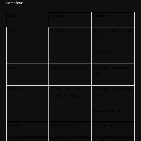
completa:
Data
Local
Endereço
Dia 9
Policlínica da Capela
Rua Juliana Von
Zuben
Degelo, 90
Dia 11
UBS Vila João XXIII
Rua Artur Biancalana,
120
Dia 16
Centro Médico do
Avenida Presidente
Jardim São Matheus
Castelo
Branco nº 1.375
Dia 18
UBS Casa Verde
Rua Morubixaba s/nº
Dia 23
UBS Planalto
Rua Brasília, 273