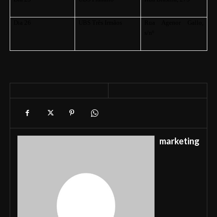
Dia 26
UBS Três Irmãos
Rua Agenor Gallo,
s/nº
marketing