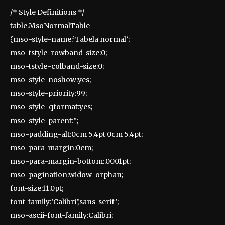
/* Style Definitions */
table.MsoNormalTable
{mso-style-name:’Tabela normal’;
mso-tstyle-rowband-size:0;
mso-tstyle-colband-size:0;
mso-style-noshow:yes;
mso-style-priority:99;
mso-style-qformat:yes;
mso-style-parent:”;
mso-padding-alt:0cm 5.4pt 0cm 5.4pt;
mso-para-margin:0cm;
mso-para-margin-bottom:.0001pt;
mso-pagination:widow-orphan;
font-size:11.0pt;
font-family:’Calibri’,’sans-serif’;
mso-ascii-font-family:Calibri;