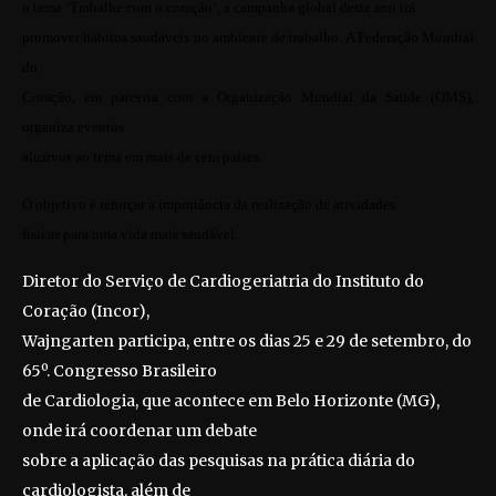
o tema ‘Trabalhe com o coração’, a campanha global deste ano irá
promover hábitos saudáveis no ambiente de trabalho. A Federação Mundial
do
Coração, em parceria com a Organização Mundial da Saúde (OMS),
organiza eventos
alusivos ao tema em mais de cem países.
O objetivo é reforçar a importância da realização de atividades
físicas para uma vida mais saudável.
Diretor do Serviço de Cardiogeriatria do Instituto do
Coração (Incor),
Wajngarten participa, entre os dias 25 e 29 de setembro, do
65º. Congresso Brasileiro
de Cardiologia, que acontece em Belo Horizonte (MG),
onde irá coordenar um debate
sobre a aplicação das pesquisas na prática diária do
cardiologista, além de