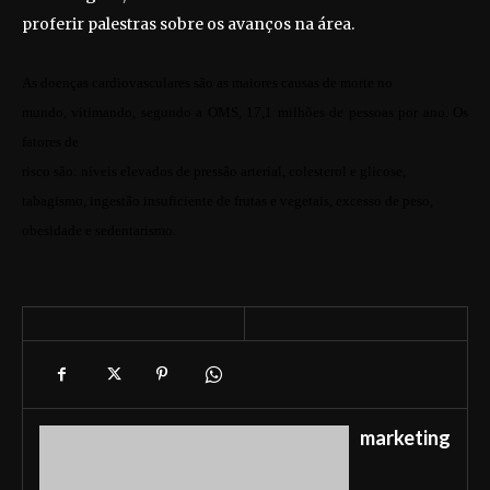
proferir palestras sobre os avanços na área.
As doenças cardiovasculares são as maiores causas de morte no
mundo, vitimando, segundo a OMS, 17,1 milhões de pessoas por ano. Os
fatores de
risco são: níveis elevados de pressão arterial, colesterol e glicose,
tabagismo, ingestão insuficiente de frutas e vegetais, excesso de peso,
obesidade e sedentarismo.
marketing