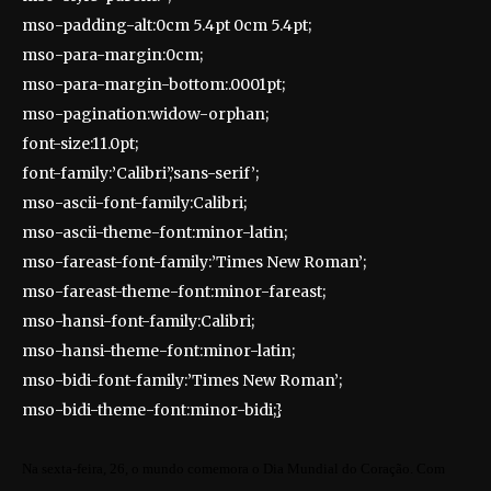
mso-padding-alt:0cm 5.4pt 0cm 5.4pt;
mso-para-margin:0cm;
mso-para-margin-bottom:.0001pt;
mso-pagination:widow-orphan;
font-size:11.0pt;
font-family:’Calibri’,’sans-serif’;
mso-ascii-font-family:Calibri;
mso-ascii-theme-font:minor-latin;
mso-fareast-font-family:’Times New Roman’;
mso-fareast-theme-font:minor-fareast;
mso-hansi-font-family:Calibri;
mso-hansi-theme-font:minor-latin;
mso-bidi-font-family:’Times New Roman’;
mso-bidi-theme-font:minor-bidi;}
Na sexta-feira, 26, o mundo comemora o Dia Mundial do Coração. Com