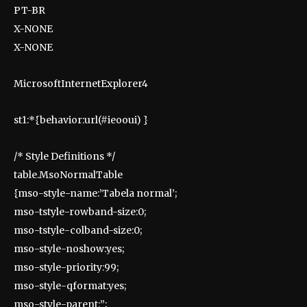
PT-BR
X-NONE
X-NONE
MicrosoftInternetExplorer4
st1:*{behavior:url(#ieooui) }
/* Style Definitions */
table.MsoNormalTable
{mso-style-name:’Tabela normal’;
mso-tstyle-rowband-size:0;
mso-tstyle-colband-size:0;
mso-style-noshow:yes;
mso-style-priority:99;
mso-style-qformat:yes;
mso-style-parent:”;