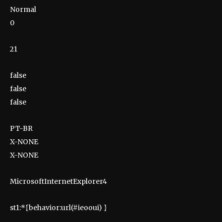
Normal
0
21
false
false
false
PT-BR
X-NONE
X-NONE
MicrosoftInternetExplorer4
st1:*{behavior:url(#ieooui) }