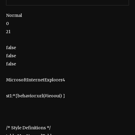
Normal
0
21
false
false
false
MicrosoftInternetExplorer4
st1:*{behavior:url(#ieooui) }
/* Style Definitions */