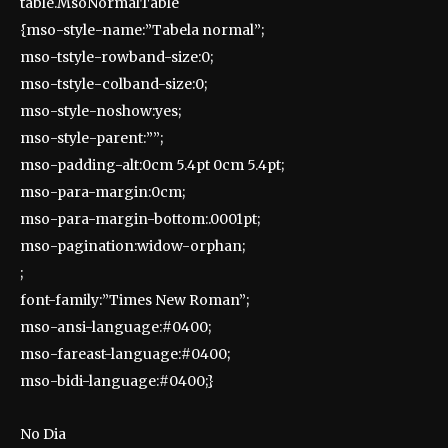
table.MsoNormalTable
{mso-style-name:”Tabela normal”;
mso-tstyle-rowband-size:0;
mso-tstyle-colband-size:0;
mso-style-noshow:yes;
mso-style-parent:””;
mso-padding-alt:0cm 5.4pt 0cm 5.4pt;
mso-para-margin:0cm;
mso-para-margin-bottom:.0001pt;
mso-pagination:widow-orphan;
;
font-family:”Times New Roman”;
mso-ansi-language:#0400;
mso-fareast-language:#0400;
mso-bidi-language:#0400;}
No Dia