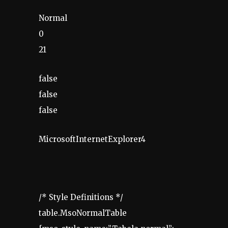
Normal
0
21
false
false
false
MicrosoftInternetExplorer4
/* Style Definitions */
table.MsoNormalTable