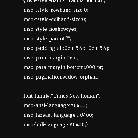
{mso-style-name:”Tabela normal”;
mso-tstyle-rowband-size:0;
mso-tstyle-colband-size:0;
mso-style-noshow:yes;
mso-style-parent:””;
mso-padding-alt:0cm 5.4pt 0cm 5.4pt;
mso-para-margin:0cm;
mso-para-margin-bottom:.0001pt;
mso-pagination:widow-orphan;
;
font-family:”Times New Roman”;
mso-ansi-language:#0400;
mso-fareast-language:#0400;
mso-bidi-language:#0400;}