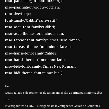
mso-para-margin-bottom:.0001pt;
mso-pagination:widow-orphan;
font-size:11.0pt;
font-family:’Calibri’,’sans-serif’;
mso-ascii-font-family:Calibri;
mso-ascii-theme-font:minor-latin;
mso-fareast-font-family:’Times New Roman’;
mso-fareast-theme-font:minor-fareast;
mso-hansi-font-family:Calibri;
mso-hansi-theme-font:minor-latin;
mso-bidi-font-family:’Times New Roman’;
mso-bidi-theme-font:minor-bidi;}
Um
retrato falado e depoimentos de testemunhas são as principais informações
dos
investigadores da DIG – Delegacia de Investigações Gerais de Campinas