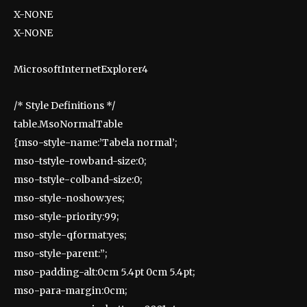
X-NONE
X-NONE
MicrosoftInternetExplorer4
/* Style Definitions */
table.MsoNormalTable
{mso-style-name:’Tabela normal’;
mso-tstyle-rowband-size:0;
mso-tstyle-colband-size:0;
mso-style-noshow:yes;
mso-style-priority:99;
mso-style-qformat:yes;
mso-style-parent:”;
mso-padding-alt:0cm 5.4pt 0cm 5.4pt;
mso-para-margin:0cm;