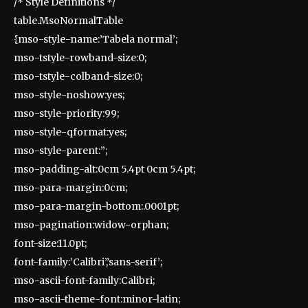
/* Style Definitions */
table.MsoNormalTable
{mso-style-name:’Tabela normal’;
mso-tstyle-rowband-size:0;
mso-tstyle-colband-size:0;
mso-style-noshow:yes;
mso-style-priority:99;
mso-style-qformat:yes;
mso-style-parent:”;
mso-padding-alt:0cm 5.4pt 0cm 5.4pt;
mso-para-margin:0cm;
mso-para-margin-bottom:.0001pt;
mso-pagination:widow-orphan;
font-size:11.0pt;
font-family:’Calibri’,’sans-serif’;
mso-ascii-font-family:Calibri;
mso-ascii-theme-font:minor-latin;