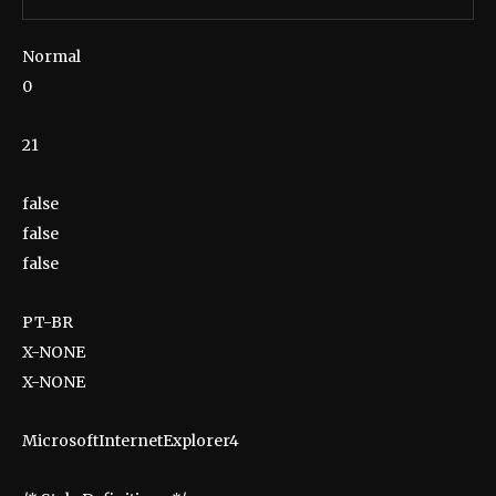
Normal
0
21
false
false
false
PT-BR
X-NONE
X-NONE
MicrosoftInternetExplorer4